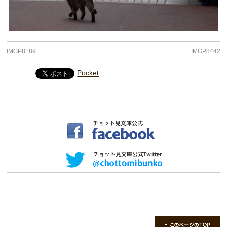
IMGP8189
IMGP8442
Pocket