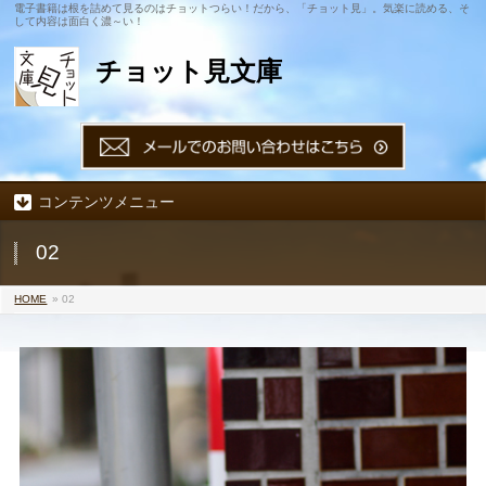
電子書籍は根を詰めて見るのはチョットつらい！だから、「チョット見」。気楽に読める、そ
して内容は面白く濃～い！
チョット見文庫
コンテンツメニュー
02
HOME
» 02