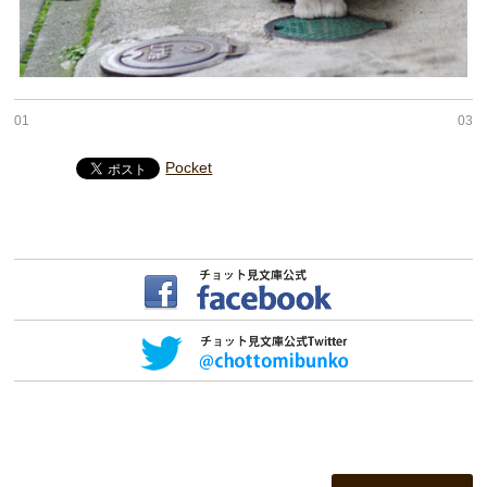
01
03
Pocket