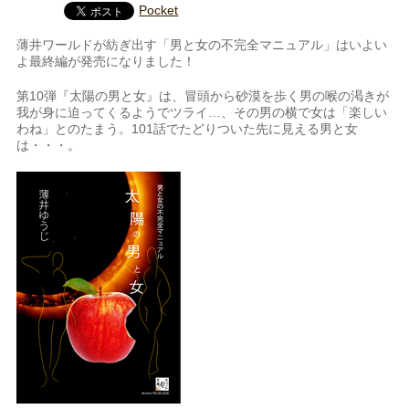
Pocket
薄井ワールドが紡ぎ出す「男と女の不完全マニュアル」はいよい
よ最終編が発売になりました！
第10弾『太陽の男と女』は、冒頭から砂漠を歩く男の喉の渇きが
我が身に迫ってくるようでツライ…、その男の横で女は「楽しい
わね」とのたまう。101話でたどりついた先に見える男と女
は・・・。