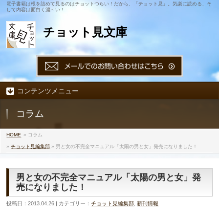
電子書籍は根を詰めて見るのはチョットつらい！だから、「チョット見」。気楽に読める、そ
して内容は面白く濃～い！
チョット見文庫
コンテンツメニュー
コラム
HOME
» コラム
»
チョット見編集部
» 男と女の不完全マニュアル「太陽の男と女」発売になりました！
男と女の不完全マニュアル「太陽の男と女」発
売になりました！
投稿日：2013.04.26 | カテゴリー：
チョット見編集部
,
新刊情報