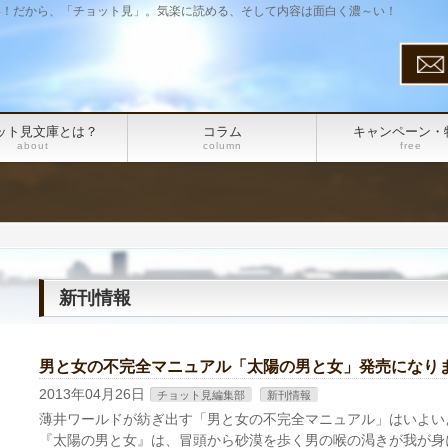
い！だから、「チョット見」。気楽に読める、そして内容は面白く濃～い！
ット見文庫とは？
コラム
キャンペーン・
about
column
free
新刊情報
男と女の不完全マニュアル「太陽の男と女」発売になり
2013年04月26日
チョット見編集部
新刊情報
薄井ワールドが紡ぎ出す「男と女の不完全マニュアル」はいよいよ
『太陽の男と女』は、冒頭から砂漠を歩く男の喉の渇きが我が身