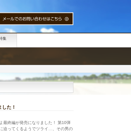
特集
ました！
最終編が発売になりました！ 第10弾
に迫ってくるようでツライ…、その男の