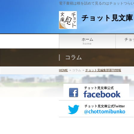
電子書籍は根を詰めて見るのはチョットつら
チョット見文庫
ホーム
チョ
home
コラム
HOME
» コラム
»
チョット見編集部
新刊情報