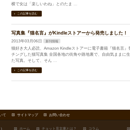
横で女は「楽しいわね」とのたま …
この記事を読む
写真集『猫名言』がKindleストアーから発売しました！
2013年03月06日
新刊情報
猫好き大人必読、Amazon Kindleストアーに電子書籍『猫名
チングした猫写真集 全国各地の街角や路地裏で、自由気ままに
た写真。そして、そん …
この記事を読む
いて
サイトマップ
お問い合わせ
ス）
ホーム
チョット見文庫とは？
コラム