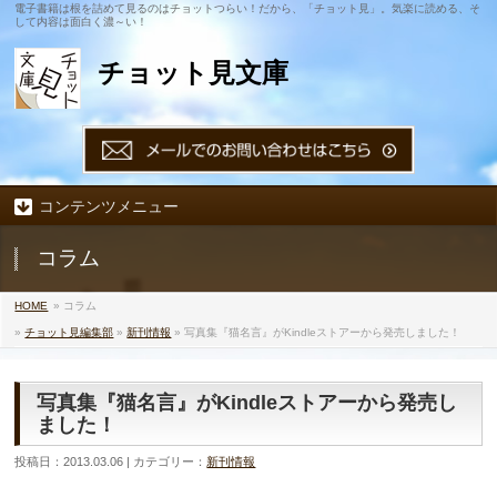
電子書籍は根を詰めて見るのはチョットつらい！だから、「チョット見」。気楽に読める、そ
して内容は面白く濃～い！
チョット見文庫
コンテンツメニュー
コラム
HOME
» コラム
»
チョット見編集部
»
新刊情報
» 写真集『猫名言』がKindleストアーから発売しました！
写真集『猫名言』がKindleストアーから発売し
ました！
投稿日：2013.03.06 | カテゴリー：
新刊情報