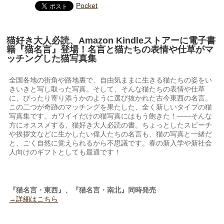
Pocket
猫好き大人必読、Amazon Kindleストアーに電子書
籍『猫名言』登場！名言と猫たちの表情や仕草がマ
ッチングした猫写真集
全国各地の街角や路地裏で、自由気ままに生きる猫たちの姿をい
きいきと写し取った写真。そして、そんな猫たちの表情や仕草
に、ぴったり寄り添うかのように選び抜かれた古今東西の名言。
この二つが奇跡のマッチングを果たした、全く新しいタイプの猫
写真集です。カワイイだけの猫写真にはもう飽きた！――そんな
方にオススメする、猫好き大人必読の書。ちょっとしたスピーチ
や挨拶文などに生かしたい偉人たちの名言も、猫の写真と一緒だ
と、ごく自然に覚えられるから不思議です。春の新入学や新社会
人向けのギフトとしても最適です！
『猫名言・東西』、『猫名言・南北』同時発売
→詳細はこちら