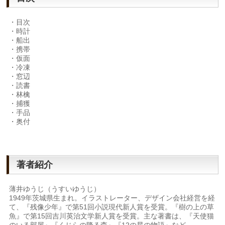
・目次
・時計
・船出
・携帯
・仮面
・冷凍
・窓辺
・読書
・林檎
・捕獲
・手品
・奥付
著者紹介
薄井ゆうじ（うすいゆうじ）
1949年茨城県生まれ。イラストレーター、デザイン会社経営を経
て、『残像少年』で第51回小説現代新人賞を受賞。『樹の上の草
魚』で第15回吉川英治文学新人賞を受賞。主な著書は、『天使猫
のいる部屋』『くじらの降る森』『12の星の物語』など。