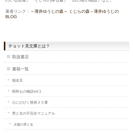
著者リンク：
～薄井ゆうじの森～
くじらの森～薄井ゆうじの
BLOG
チョット見文庫とは？
取扱書店
書籍一覧
猫名言
昭和もの物語vol.1
心にひびく映画３０選
男と女の不完全マニュアル
太陽の男と女