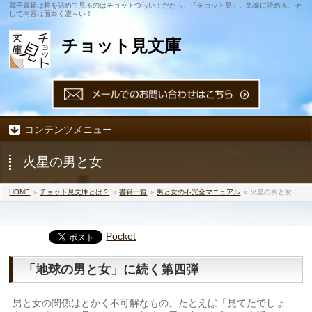
電子書籍は根を詰めて見るのはチョットつらい！だから、「チョット見」。気楽に読める、そ
して内容は面白く濃～い！
チョット見文庫
コンテンツメニュー
火星の男と女
HOME
»
チョット見文庫とは？
»
書籍一覧
»
男と女の不完全マニュアル
» 火星の男と女
Pocket
「地球の男と女」に続く第四弾
男と女の関係はとかく不可解なもの。たとえば「見てたでしょ